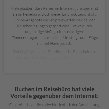
Viele glauben, dass Reisen im Internet günstiger sind
als im Reisebüro. Doch dieser Eindruck täuscht oft.
Online-Angebote wirken preiswerter, weil bei den
Reisebedingungen gespart wird – etwa durch
ungünstige Abflugzeiten, niedrigere
Zimmerkategorien, zusätzliche Umstiege oder Flüge
nur mit Handgepäck.
Dabei gilt gesetzlich:
Für die gleiche Pauschalreise
muss der Preis überall gleich sein
. Trotzdem sind
Vergleiche auf Onlineportalen nicht immer
transparent. Die angezeigten Preise können sogar
davon abhängen, ob Sie mit dem Smartphone oder am
Desktop buchen – oder welches Gerät Sie nutzen.
Buchen im Reisebüro hat viele
In unseren Reisebüros setzen wir auf faire und
Vorteile gegenüber dem Internet!
nachvollziehbare Preise. Mit unserer
Reisebüro-
Preischeck-Garantie
gilt:
„Finden Sie das gleiche Angebot
Ob preislich, zeitlich oder hinsichtlich der Absicherung,
günstiger – wir prüfen es.“
Dabei
prüfen wir alle