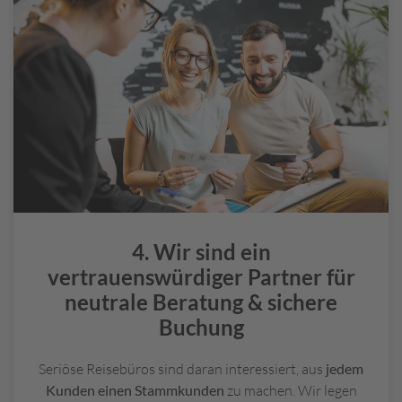
Abenteuerreise – wir lassen Ihre persönlichen
E
Urlaubsträume wahr werden!
R
V
R
e
i
s
e
v
e
r
s
4. Wir sind ein
i
vertrauenswürdiger Partner für
c
neutrale Beratung & sichere
h
e
Buchung
r
u
Seriöse Reisebüros sind daran interessiert, aus
jedem
n
Kunden einen Stammkunden
zu machen. Wir legen
g