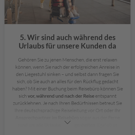
t
a
k
t
i
v
5. Wir sind auch während des
i
Urlaubs für unsere Kunden da
t
ä
Gehören Sie zu jenen Menschen, die erst relaxen
t
können, wenn Sie nach der erfolgreichen Anreise in
e
den Liegestuhl sinken – und selbst dann fragen Sie
n
sich, ob Sie auch an alles für den Rückflug gedacht
M
haben? Mit einer Buchung beim Reisebüro können Sie
ie
sich
vor, während und nach der Reise
entspannt
t
zurücklehnen. Je nach Ihren Bedürfnissen betreut Sie
w
Ihre deutschsprachige Reiseleitung vor Ort oder Ihr
a
Ansprechpartner im Reisebüro
sogar aus der Ferne
g
rund um alle Urlaubsangelegenheiten
. Egal ob es
e
darum geht, Sie über die aktuellen
n