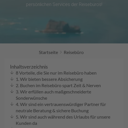
R
persönlichen Services der Reisebüros!
ei
se
-
D
as
M
a
g
Startseite
Reisebüro
az
in
Inhaltsverzeichnis
Ih
8 Vorteile, die Sie nur im Reisebüro haben
re
1. Wir bieten bessere Absicherung
s
2. Buchen im Reisebüro spart Zeit & Nerven
R
3. Wir erfüllen auch maßgeschneiderte
ei
Sonderwünsche
se
4. Wir sind ein vertrauenswürdiger Partner für
b
neutrale Beratung & sichere Buchung
ür
5. Wir sind auch während des Urlaubs für unsere
o
Kunden da
s