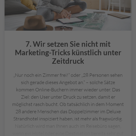
einen Mehrwert bei der Urlaubsbuchung bietet,
sondern auch einiges an Zeit erspart.
7. Wir setzen Sie nicht mit
Marketing-Tricks künstlich unter
Zeitdruck
„Nur noch ein Zimmer frei!“ oder „28 Personen sehen
sich gerade dieses Angebot an.“ – solche Sätze
kommen Online-Buchern immer wieder unter. Das
Ziel: den User unter Druck zu setzen, damit er
möglichst rasch bucht. Ob tatsächlich in dem Moment
28 andere Menschen das Doppelzimmer im Deluxe
Strandhotel inspiziert haben, ist mehr als fragwürdig.
Natürlich wird man Ihnen auch im Reisebüro sagen,
wenn ein Hotel oder eine Destination bereits sehr gut