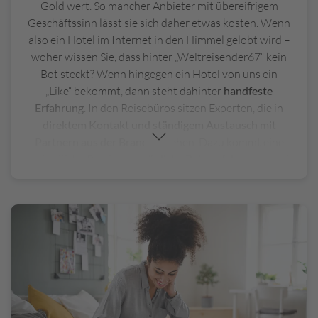
Gold wert. So mancher Anbieter mit übereifrigem
Geschäftssinn lässt sie sich daher etwas kosten. Wenn
also ein Hotel im Internet in den Himmel gelobt wird –
woher wissen Sie, dass hinter „Weltreisender67“ kein
Bot steckt? Wenn hingegen ein Hotel von uns ein
„Like“ bekommt, dann steht dahinter
handfeste
Erfahrung
. In den Reisebüros sitzen Experten, die in
direktem Kontakt und ständigem Austausch mit
Partnern aus der Branche
stehen. Dazu kommt eine
ordentliche Portion
persönliche Reiseerfahrung
– und
natürlich das laufende
Feedback unserer zahlreichen
Kunden
. Wir wissen, welche Airlines verlässlich sind,
kennen aktuelle Reisebedingungen und geben gerne
Insider-Tipps
zu den schönsten Hotels, den
traumhaftesten Orten und den besten Ausflugszielen.
Und vor allem: Wir durchschauen auch die Marketing-
Tricks und können Ihnen verraten, was Begriffe wie „in
Strandnähe“ oder „zentral gelegen“ wirklich bedeuten.
All das ergibt ein Know-how, das Ihnen nicht nur