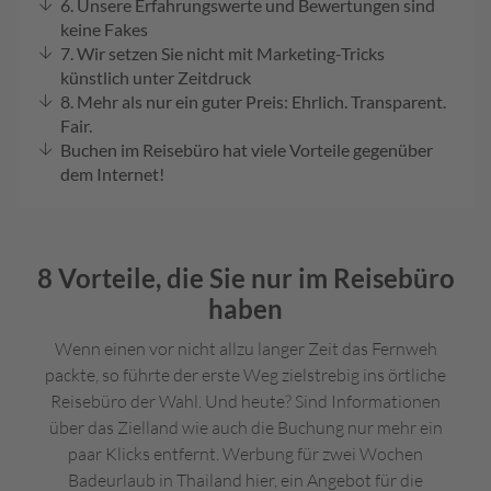
6. Unsere Erfahrungswerte und Bewertungen sind
keine Fakes
S
7. Wir setzen Sie nicht mit Marketing-Tricks
o
künstlich unter Zeitdruck
n
8. Mehr als nur ein guter Preis: Ehrlich. Transparent.
d
Fair.
e
Buchen im Reisebüro hat viele Vorteile gegenüber
r
dem Internet!
a
u
s
g
8 Vorteile, die Sie nur im Reisebüro
a
haben
b
e
Wenn einen vor nicht allzu langer Zeit das Fernweh
G
packte, so führte der erste Weg zielstrebig ins örtliche
ri
Reisebüro der Wahl. Und heute? Sind Informationen
e
über das Zielland wie auch die Buchung nur mehr ein
c
h
paar Klicks entfernt. Werbung für zwei Wochen
e
Badeurlaub in Thailand hier, ein Angebot für die