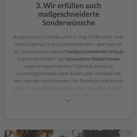
3. Wir erfüllen auch
g
h
maßgeschneiderte
a
Sonderwünsche
f
e
Aufgrund von Cookies und Co. mag Ihr Browser zwar
n
ziemlich genau Ihre Wünsche kennen – aber kann er
/
K
für Sie auch einen darauf
maßgeschneiderten Urlaub
r
zusammenstellen? Von
besonderen Bedürfnissen
e
wegen eingeschränkter Mobilität bis hin zu
u
Unverträglichkeiten beim Essen oder Vorlieben bei
zf
der Lage des Hotelzimmers: Ihr Reisebüro merkt sich
a
sogar Ihre Lieblingskabine auf dem Kreuzfahrtschiff.
h
Daher können wir
individuelle Angebote erstellen und
rt
passende Empfehlungen abgeben
. Dank unseres
h
umfangreichen Netzwerks an professionellen
a
Partnern können wir Ihnen eine
große
f
Angebotspalette
bieten. Vom entspannten
e
n
Pauschalurlaub bis hin zur individuellen