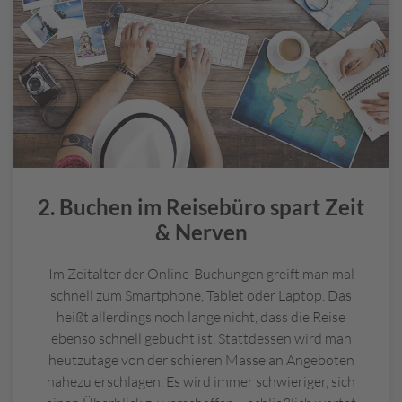
unpersönlichen Onlineportals.
a
r
k
e
n
a
n
F
l
u
2. Buchen im Reisebüro spart Zeit
g
h
& Nerven
ä
f
Im Zeitalter der Online-Buchungen greift man mal
e
schnell zum Smartphone, Tablet oder Laptop. Das
n
heißt allerdings noch lange nicht, dass die Reise
/
ebenso schnell gebucht ist. Stattdessen wird man
K
heutzutage von der schieren Masse an Angeboten
r
nahezu erschlagen. Es wird immer schwieriger, sich
e