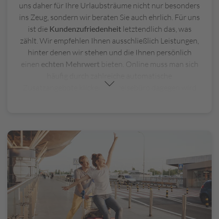
uns daher für Ihre Urlaubsträume nicht nur besonders
ins Zeug, sondern wir beraten Sie auch ehrlich. Für uns
L
ist die
Kundenzufriedenheit
letztendlich das, was
a
n
zählt. Wir empfehlen Ihnen ausschließlich Leistungen,
d
hinter denen wir stehen und die Ihnen persönlich
a
einen
echten Mehrwert
bieten. Online muss man sich
u
häufig durch zahlreiche automatische
s
Zusatzangebote klicken. Im Reisebüro dagegen wird
fl
Ihnen nur vorgeschlagen, was für Sie wirklich von
ü
Nutzen ist. Doch nicht nur bei der Beratung können
g
Sie uns Ihr
Vertrauen
schenken, sondern auch bei der
e
Buchung an sich. Vor allem, wenn Sie Vorbehalte
/
haben, Ihre Kreditkartendaten online einzugeben
F
oder wenn Sie generell nicht über das Internet
r
e
bezahlen möchten, sind Sie im Reisebüro bestens
i
aufgehoben.
z
e
i