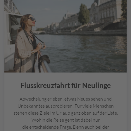
u
neben
All-Inclusive-Verpflegung
– oft in mehreren
zf
Restaurants – auch ein abwechslungsreiches
Sport-
a
und Unterhaltungsprogramm
. So kommt an Seetagen
h
garantiert keine Langeweile auf.
rt
h
Übrigens: es gibt heute in jeder Altersklasse
a
Kreuzfahrtfans, denn die Reedereien haben
f
inzwischen für jeden
Urlaubstyp
ein passendes
e
Kreuzfahrtschiff im Angebot – von der Full Metal
n
,
Cruise für Heavy-Metal-Fans bis zu
H
Familienkreuzfahrten
mit viel Spaß aber auch
o
Entspannung.
t
Flusskreuzfahrt für Neulinge
el
s
Abwechslung erleben, etwas Neues sehen und
a
Unbekanntes ausprobieren: Für viele Menschen
n
stehen diese Ziele im Urlaub ganz oben auf der Liste.
F
Wohin die Reise geht ist dabei nur
l
die entscheidende Frage. Denn auch bei der
u