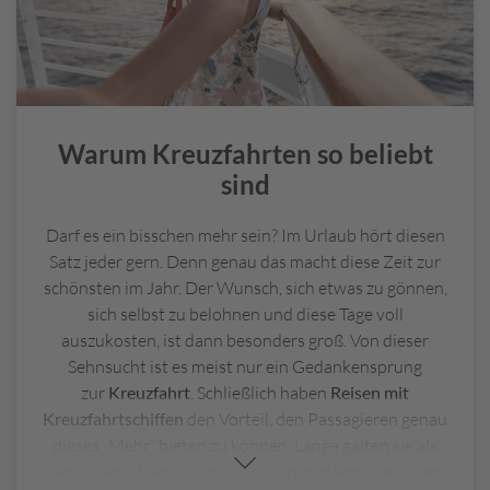
S
o
n
d
e
Warum Kreuzfahrten so beliebt
r
sind
a
u
s
Darf es ein bisschen mehr sein? Im Urlaub hört diesen
g
Satz jeder gern. Denn genau das macht diese Zeit zur
a
schönsten im Jahr. Der Wunsch, sich etwas zu gönnen,
b
sich selbst zu belohnen und diese Tage voll
e
auszukosten, ist dann besonders groß. Von dieser
G
Sehnsucht ist es meist nur ein Gedankensprung
ri
zur
Kreuzfahrt
. Schließlich haben
Reisen mit
e
Kreuzfahrtschiffen
den Vorteil, den Passagieren genau
c
dieses „Mehr“ bieten zu können. Lange galten sie als
h
der Inbegriff der Luxusreise, doch mittlerweile haben
e