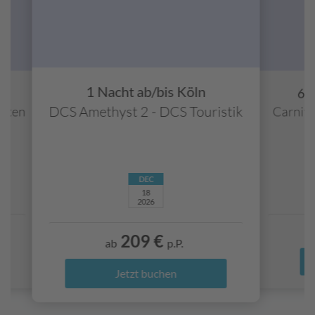
E
R
V
R
e
1 Nacht ab/bis Köln
i
DCS Amethyst 2 - DCS Touristik
hrten
Carniva
s
e
v
e
r
DEC
s
18
i
2026
c
h
209 €
ab
p.P.
e
r
Jetzt buchen
u
n
g