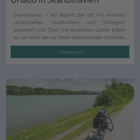
t
a
Skandinavien – ein Begriff, der oft mit endlosen
k
Landschaften, Nordlichtern und Wikingern
t
assoziiert wird. Doch die nordischen Länder bieten
i
v
so viel mehr als nur diese faszinierenden Klischees.
i
Tauchen Sie ein in eine Welt, die weit über die
t
Polarlichter hinausgeht und lassen Sie sich zu einem
> Weiterlesen
ä
Traumurlaub im Naturparadies des Norden Europas
t
inspirieren.
e
n
M
ie
t
w
a
g
e
n