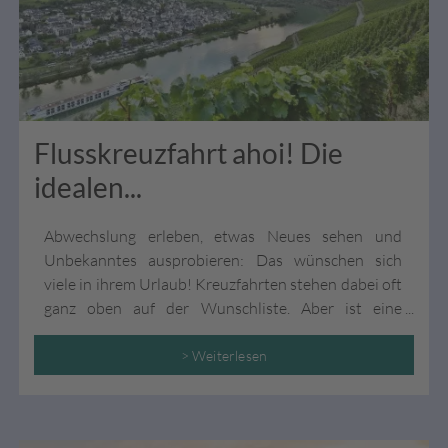
Flusskreuzfahrt ahoi! Die
idealen...
Abwechslung erleben, etwas Neues sehen und
Unbekanntes ausprobieren: Das wünschen sich
viele in ihrem Urlaub! Kreuzfahrten stehen dabei oft
ganz oben auf der Wunschliste. Aber ist eine
Kreuzfahrt überhaupt das Richtige für mich? Für
alle, die endlich mal Kreuzfahrtluft schnuppern
> Weiterlesen
wollen, sind Flusskreuzfahrten der ideale Einstieg!
Spätestens nach unseren sieben Gründen, warum es
sich bei Flusskreuzfahrten um die perfekten