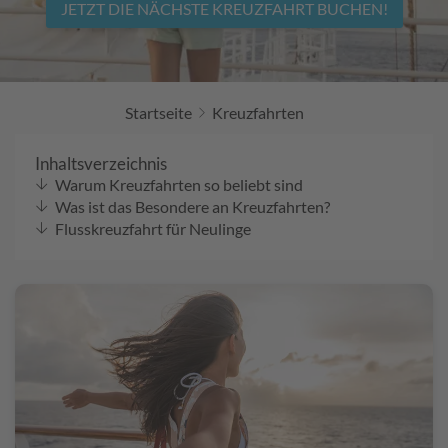
R
JETZT DIE NÄCHSTE KREUZFAHRT BUCHEN!
ei
se
-
D
Startseite
Kreuzfahrten
as
M
a
Inhaltsverzeichnis
g
Warum Kreuzfahrten so beliebt sind
az
Was ist das Besondere an Kreuzfahrten?
in
Flusskreuzfahrt für Neulinge
Ih
re
s
R
ei
se
b
ür
o
s