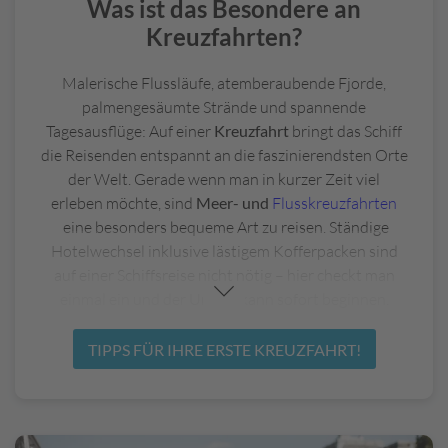
Was ist das Besondere an
a
r
Kreuzfahrten?
k
e
Malerische Flussläufe, atemberaubende Fjorde,
n
palmengesäumte Strände und spannende
a
Tagesausflüge: Auf einer
Kreuzfahrt
bringt das Schiff
n
die Reisenden entspannt an die faszinierendsten Orte
F
der Welt. Gerade wenn man in kurzer Zeit viel
l
erleben möchte, sind
Meer- und
Flusskreuzfahrten
u
eine besonders bequeme Art zu reisen. Ständige
g
h
Hotelwechsel inklusive lästigem Kofferpacken sind
ä
auf einer Schiffsreise nicht nötig – hier checkt man
f
einmal ein und der Urlaub kann sofort beginnen.
e
Eine Reise auf dem
Kreuzfahrtschiff
bucht man
n
TIPPS FÜR IHRE ERSTE KREUZFAHRT!
nämlich in der Regel als
Pauschalreise
. Flug, Kabine,
/
Verpflegung und Ausflüge werden zu einem
K
r
Gesamtpreis gebucht, Sie müssen sich vor Ort um
e
nichts mehr kümmern. Die meisten Schiffe bieten